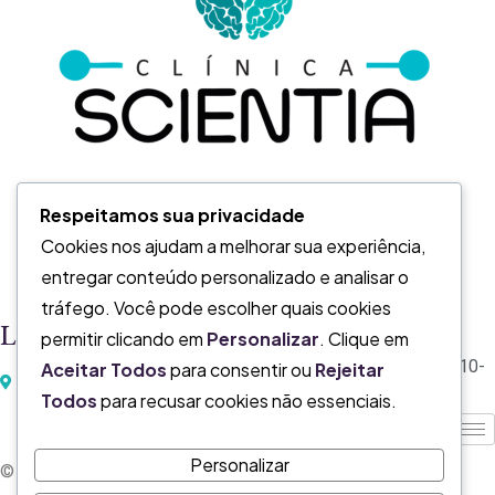
Respeitamos sua privacidade
Cookies nos ajudam a melhorar sua experiência,
entregar conteúdo personalizado e analisar o
tráfego. Você pode escolher quais cookies
Localização
permitir clicando em
Personalizar
. Clique em
Av. do Contorno, 9903 - Prado, Belo Horizonte - MG, 30110-
Aceitar Todos
para consentir ou
Rejeitar
017
Todos
para recusar cookies não essenciais.
Personalizar
© Clínica Scientia direitos reservados