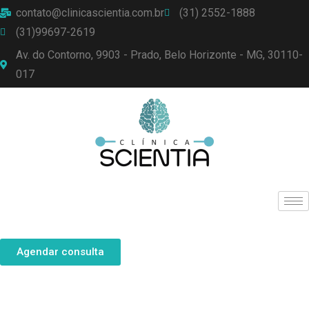
contato@clinicascientia.com.br
(31) 2552-1888
(31)99697-2619
Av. do Contorno, 9903 - Prado, Belo Horizonte - MG, 30110-
017
Agendar consulta