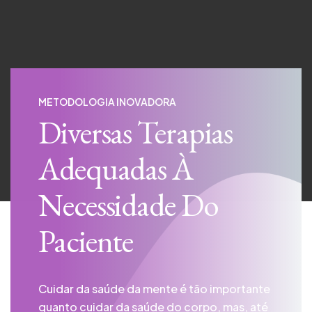
METODOLOGIA INOVADORA
Diversas Terapias
Adequadas
À
Necessidade Do
Paciente
Cuidar da saúde da mente é tão importante
quanto cuidar da saúde do corpo, mas, até