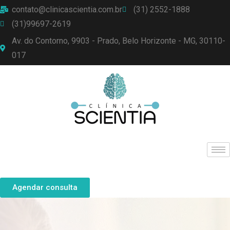
contato@clinicascientia.com.br
(31) 2552-1888
(31)99697-2619
Av. do Contorno, 9903 - Prado, Belo Horizonte - MG, 30110-
017
Agendar consulta